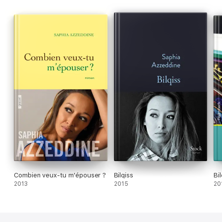
Combien veux-tu m'épouser ?
Bilqiss
Bil
2013
2015
20