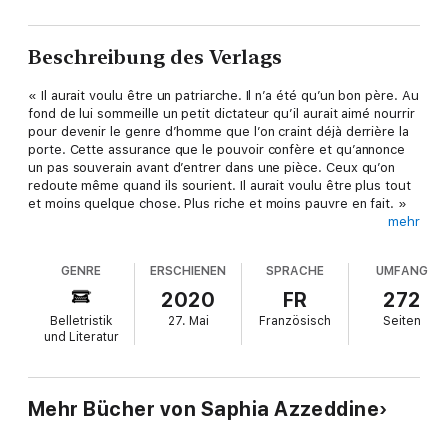
Beschreibung des Verlags
« Il aurait voulu être un patriarche. Il n’a été qu’un bon père. Au
fond de lui sommeille un petit dictateur qu’il aurait aimé nourrir
pour devenir le genre d’homme que l’on craint déjà derrière la
porte. Cette assurance que le pouvoir confère et qu’annonce
un pas souverain avant d’entrer dans une pièce. Ceux qu’on
redoute même quand ils sourient. Il aurait voulu être plus tout
et moins quelque chose. Plus riche et moins pauvre en fait. »
mehr
Dans ce roman autobiographique, Saphia Azzeddine nous livre
l’histoire de son père. Cet enfant élevé par des femmes au
GENRE
ERSCHIENEN
SPRACHE
UMFANG
beau milieu de la plus grande palmeraie du Maroc, alors sous
protectorat, qui débarquera jeune homme, comme beaucoup
2020
FR
272
dans les années 1960, à Paris pour se faire une place. Mais il ne
Belletristik
27. Mai
Französisch
Seiten
la trouvera jamais vraiment. Entre deux pays, deux cultures, à
und Literatur
la fois fier et honteux, tour à tour infirmer, couturier, c’est en
père au foyer qu’il sera le plus heureux et se donnera corps et
âme à l’éducation de sa fille, son trésor.
Avec beaucoup de piquant, d’émotions et d’humilité, Saphia
Mehr Bücher von Saphia Azzeddine
Azzeddine retrace sa relation avec son père, ses moments de
grâce, ses rébellions et ses excès.