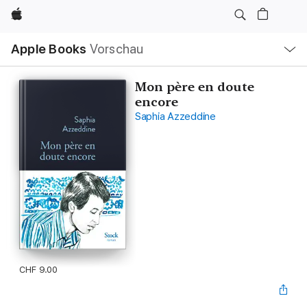
Apple
Lokale
Apple Books
Vorschau
Navigation
Menü
öffnen
Mon père en doute
encore
Saphia Azzeddine
CHF 9.00