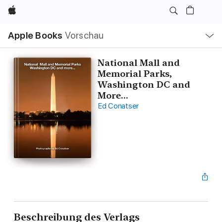
Apple
Lokale
Apple Books
Vorschau
Navigation
Menü
öffnen
National Mall and
Memorial Parks,
Washington DC and
More...
Ed Conatser
Beschreibung des Verlags