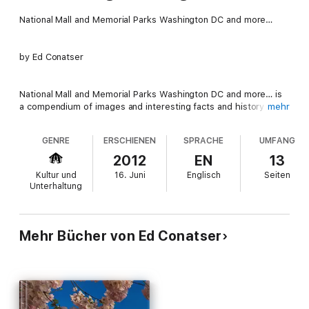
National Mall and Memorial Parks Washington DC and more…
by Ed Conatser
National Mall and Memorial Parks Washington DC and more… is
a compendium of images and interesting facts and history for
mehr
several memorials and monument in the National Mall and
Memorial Parks. These structures include the Washington
GENRE
ERSCHIENEN
SPRACHE
UMFANG
Monument, Lincoln, Vietnam, WWII, and Martin Luther King
memorials.
2012
EN
13
Kultur und
16. Juni
Englisch
Seiten
Arlington National Cemetery and the USMC War Memorial are
Unterhaltung
included as significant sites in nearby Arlington, Va.
Further information on all memorials can be accessed through
hot links to appropriate web sites.
Mehr Bücher von Ed Conatser