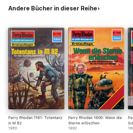
Andere Bücher in dieser Reihe
Perry Rhodan 1161: Totentanz
Perry Rhodan 1600: Wenn die
Pe
in M 82
Sterne erlöschen
Sc
1983
1992
19