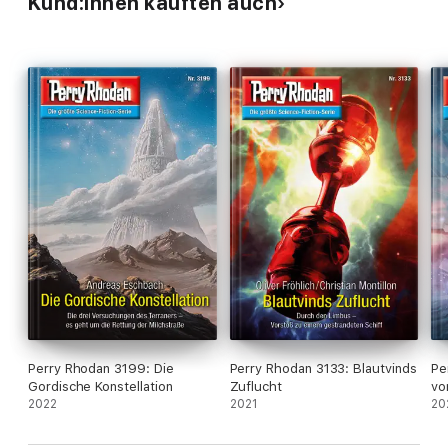
Kund:innen kauften auch
Perry Rhodan 3199: Die
Perry Rhodan 3133: Blautvinds
Pe
Gordische Konstellation
Zuflucht
vo
2022
2021
20