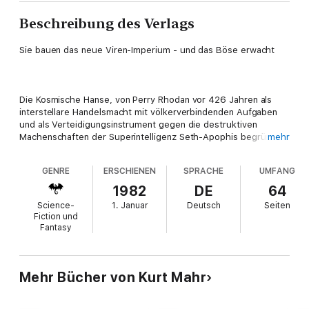
Beschreibung des Verlags
Sie bauen das neue Viren-Imperium - und das Böse erwacht
Die Kosmische Hanse, von Perry Rhodan vor 426 Jahren als
interstellare Handelsmacht mit völkerverbindenden Aufgaben
und als Verteidigungsinstrument gegen die destruktiven
Machenschaften der Superintelligenz Seth-Apophis begründet,
mehr
hat auch die Porleyter-Krise, die schwerste Prüfung ihrer
bisherigen Existenz, überstanden.
GENRE
ERSCHIENEN
SPRACHE
UMFANG
Doch die nächste Bedrohung folgt auf dem Fuß. Schauplatz ist
1982
DE
64
der Frostrubin, wo Perry Rhodan mit seiner aus 20.000
Science-
1. Januar
Deutsch
Seiten
Einheiten bestehenden Galaktischen Flotte auf die Endlose
Fiction und
Armada trifft, die Millionen und Abermillionen Schiffe zählt.
Fantasy
Feindseligkeiten von Seiten der Armadisten zwingen Perry
Rhodan schließlich, mit seiner Flotte den einzigen Fluchtweg zu
beschreiten, der noch offen bleibt: den Weg durch den
Mehr Bücher von Kurt Mahr
Frostrubin.