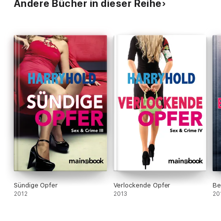
Andere Bücher in dieser Reihe
Sündige Opfer
Verlockende Opfer
Be
2012
2013
20