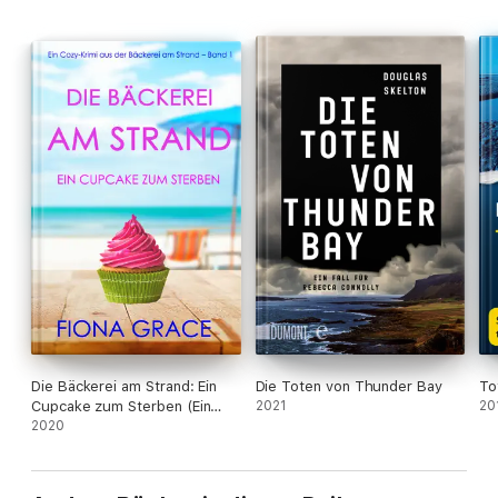
Die Bäckerei am Strand: Ein
Die Toten von Thunder Bay
To
Cupcake zum Sterben (Ein
2021
20
Cozy-Krimi aus der Bäckerei
2020
am Strand – Buch 1)