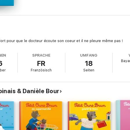
 fort pour que le docteur écoute son coeur et il ne pleure même pas !
NEN
SPRACHE
UMFANG
Baya
6
FR
18
ber
Französisch
Seiten
inais & Danièle Bour