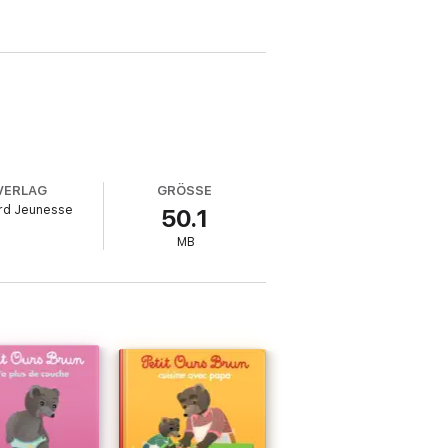
VERLAG
GRÖSSE
rd Jeunesse
50.1
MB