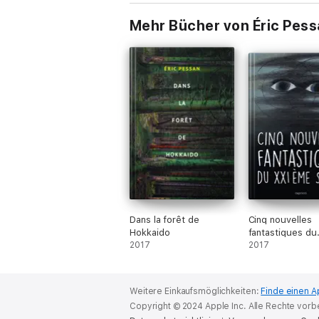
Mehr Bücher von Éric Pes
Dans la forêt de
Cinq nouvelles
Hokkaido
fantastiques du
2017
XXIème siècle
2017
Weitere Einkaufsmöglichkeiten:
Finde einen A
Copyright © 2024 Apple Inc. Alle Rechte vorb