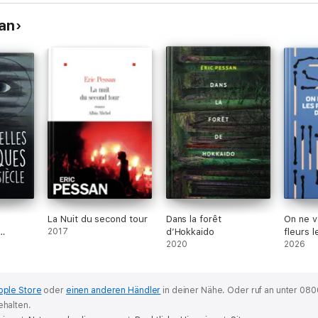
san
La Nuit du second tour
Dans la forêt
On ne v
2017
d’Hokkaido
fleurs l
2020
route
2026
pple Store
oder
einen anderen Händler
in deiner Nähe.
Oder ruf an unter 080
ehalten.