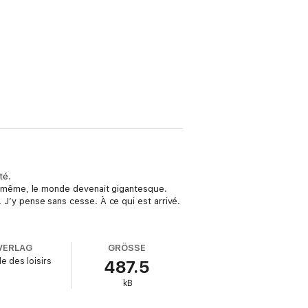
té.
s la même, le monde devenait gigantesque.
é. J’y pense sans cesse. À ce qui est arrivé.
VERLAG
GRÖSSE
le des loisirs
487.5
kB