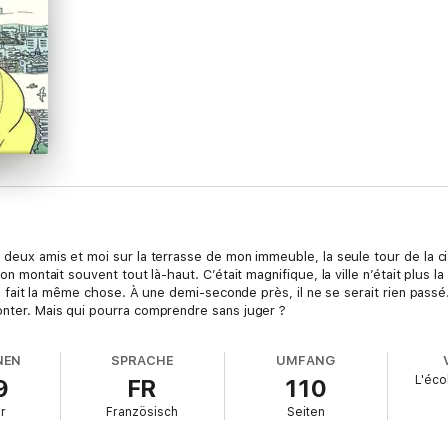
s deux amis et moi sur la terrasse de mon immeuble, la seule tour de la ci
, on montait souvent tout là-haut. C’était magnifique, la ville n’était plu
 pas fait la même chose. À une demi-seconde près, il ne se serait rien pass
conter. Mais qui pourra comprendre sans juger ?
NEN
SPRACHE
UMFANG
L'éco
9
FR
110
r
Französisch
Seiten