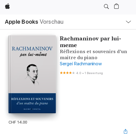
Apple
Lokale
Apple Books
Vorschau
Navigation
Menü
öffnen
Rachmaninov par lui-
meme
Réflexions et souvenirs d'un
maitre du piano
Sergei Rachmaninow
4.0
•
1 Bewertung
CHF 14.00