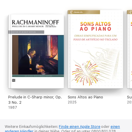
Prelude in C-Sharp minor, Op.
Sons Altos ao Piano
Su
3 No. 2
2025
20
1987
Weitere Einkaufsmöglichkeiten:
Finde einen Apple Store
oder
einen
anderen Händler
in deiner Nähe.
Oder ruf an unter 0800 801 078.