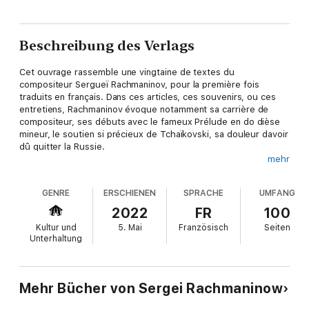
Beschreibung des Verlags
Cet ouvrage rassemble une vingtaine de textes du
compositeur Sergueï Rachmaninov, pour la première fois
traduits en français. Dans ces articles, ces souvenirs, ou ces
entretiens, Rachmaninov évoque notamment sa carrière de
compositeur, ses débuts avec le fameux Prélude en do dièse
mineur, le soutien si précieux de Tchaïkovski, sa douleur davoir
dû quitter la Russie.
mehr
Ses réflexions sur la musique abordent des questions aussi
diverses que passionnantes : le modernisme, la musique russe
GENRE
ERSCHIENEN
SPRACHE
UMFANG
et la musique européenne, ce quest un beau jeu de piano et la
façon dy parvenir, limportance de la technique, larrivée du
2022
FR
100
disque, et lexpérience particulière dêtre linterprète de sa
Kultur und
5. Mai
Französisch
Seiten
propre musique.
Unterhaltung
Mehr Bücher von Sergei Rachmaninow