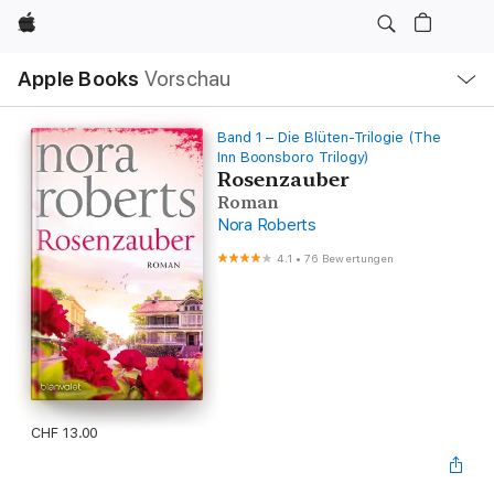
Apple
Lokale
Apple Books
Vorschau
Navigation
Menü
öffnen
Band 1 – Die Blüten-Trilogie (The
Inn Boonsboro Trilogy)
Rosenzauber
Roman
Nora Roberts
4.1
•
76 Bewertungen
CHF 13.00