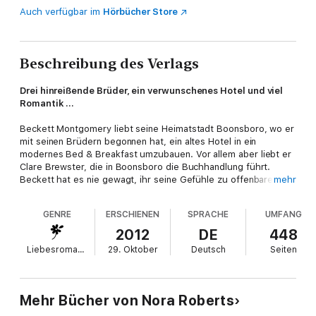
Auch verfügbar im
Hörbücher Store
Beschreibung des Verlags
Drei hinreißende Brüder, ein verwunschenes Hotel und viel
Romantik ...
Beckett Montgomery liebt seine Heimatstadt Boonsboro, wo er
mit seinen Brüdern begonnen hat, ein altes Hotel in ein
modernes Bed & Breakfast umzubauen. Vor allem aber liebt er
Clare Brewster, die in Boonsboro die Buchhandlung führt.
Beckett hat es nie gewagt, ihr seine Gefühle zu offenbaren.
mehr
Doch als die Eröffnung des BoonsBoro Inn näher rückt, fasst er
Mut und bietet Clare eine Führung an – jedes Zimmer ist nach
GENRE
ERSCHIENEN
SPRACHE
UMFANG
einem großen Liebespaar benannt. Und tatsächlich scheint
seine Idee die Bücherliebhaberin zu verzaubern. Aber Beckett
2012
DE
448
ist nicht der Einzige, der Clares Herz gewinnen möchte ...
Liebesromane
29. Oktober
Deutsch
Seiten
Lust auf weitere tolle Bücher von Nora Roberts? Dann
empfehlen wir Ihnen die SPIEGEL-Bestseller "Mondblüte",
"Sternenregen" und "Zeit der Träume".
Mehr Bücher von Nora Roberts