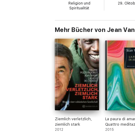
Religion und
29. Okto
Spiritualität
Mehr Bücher von Jean Van
Ziemlich verletzlich,
La paura di ama
ziemlich stark
Quattro meditazi
2012
valore della fami
2015