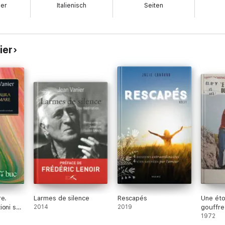
ber
Italienisch
Seiten
ier
re.
Larmes de silence
Rescapés
Une éto
oni sul
2014
2019
gouffre
glia
1972