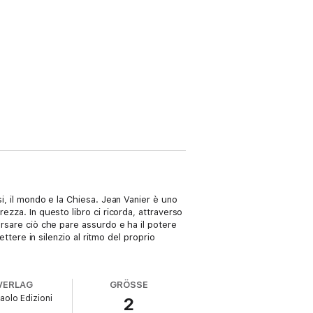
si, il mondo e la Chiesa. Jean Vanier è uno
ezza. In questo libro ci ricorda, attraverso
ersare ciò che pare assurdo e ha il potere
ettere in silenzio al ritmo del proprio
VERLAG
GRÖSSE
aolo Edizioni
2