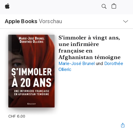
Apple
Lokale
Apple Books
Vorschau
Navigation
Menü
öffnen
S'immoler à vingt ans,
une infirmière
française en
Afghanistan témoigne
Marie-José Brunel
und
Dorothée
Ollieric
CHF 6.00