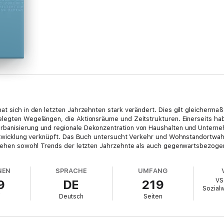
t sich in den letzten Jahrzehnten stark verändert. Dies gilt gleichermaß
elegten Wegelängen, die Aktionsräume und Zeitstrukturen. Einerseits ha
banisierung und regionale Dekonzentration von Haushalten und Unterneh
sentwicklung verknüpft. Das Buch untersucht Verkehr und Wohnstandortwah
 stehen sowohl Trends der letzten Jahrzehnte als auch gegenwartsbezoge
NEN
SPRACHE
UMFANG
VS
9
DE
219
Sozial
i
Deutsch
Seiten