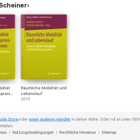
Scheiner
ilität
Räumliche Mobilität und
spraxis
Lebenslauf
orie
2015
pple Store
oder
einen anderen Händler
in deiner Nähe.
Oder ruf an unter 080
ehalten.
kies
Nutzungsbedingungen
Rechtliche Hinweise
Sitemap