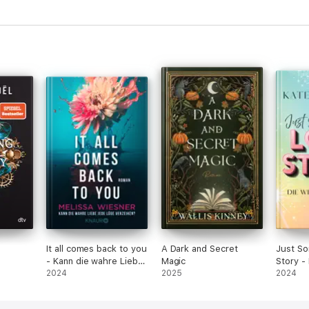
It all comes back to you
A Dark and Secret
Just So
- Kann die wahre Liebe
Magic
Story -
jede Lüge verzeihen?
2024
2025
dem Ex
2024