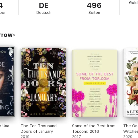
Gold
4
DE
496
ber
Deutsch
Seiten
arrow
n Una
The Ten Thousand
Some of the Best from
The On
Doors of January
Tor.com: 2016
Witche
2019
2017
2020