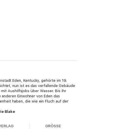
nstadt Eden, Kentucky, gehörte im 19.
üchtet, nun ist es das verfallende Gebäude
 mit Aushilfsjobs über Wasser. Bis ihr
lle anderen Einwohner von Eden das
heit haben, die wie ein Fluch auf der
vie Blake
VERLAG
GRÖSSE