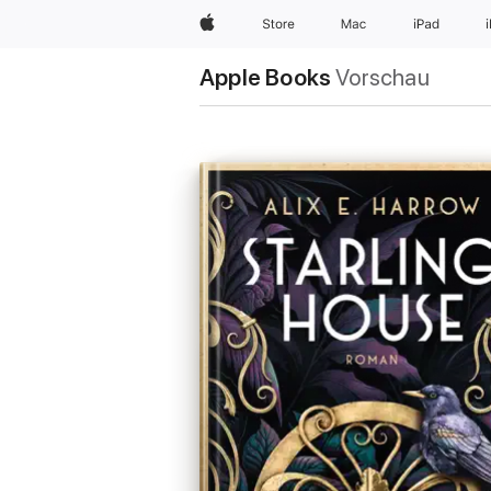
Apple
Store
Mac
iPad
Apple Books
Vorschau