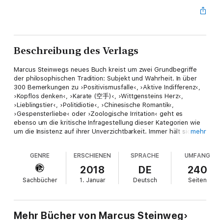
Beschreibung des Verlags
Marcus Steinwegs neues Buch kreist um zwei Grundbegriffe
der philosophischen Tradition: Subjekt und Wahrheit. In über
300 Bemerkungen zu ›Positivismusfalle‹, ›Aktive Indifferenz‹,
›Kopflos denken‹, ›Karate (空手)‹, ›Wittgensteins Herz‹,
›Lieblingstier‹, ›Politidiotie‹, ›Chinesische Romantik‹,
›Gespensterliebe‹ oder ›Zoologische Irritation‹ geht es
ebenso um die kritische Infragestellung dieser Kategorien wie
um die Insistenz auf ihrer Unverzichtbarkeit. Immer hält sich
mehr
Steinwegs Denken im Spannungsfeld von Konsistenz und
Inkonsistenz, Vertrautheit und Unvertrautheit, Immanenz und
GENRE
ERSCHIENEN
SPRACHE
UMFANG
Transzendenz.
2018
DE
240
Sachbücher
1. Januar
Deutsch
Seiten
Mehr Bücher von Marcus Steinweg