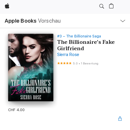
Apple
Lokale
Apple Books
Vorschau
Navigation
Menü
öffnen
#3 – The Billionaire Saga
The Billionaire's Fake
Girlfriend
Sierra Rose
5.0
•
1 Bewertung
CHF 4.00