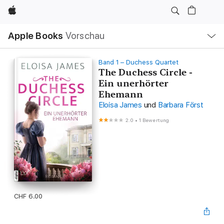
Apple
Lokale
Apple Books
Vorschau
Navigation
Menü
öffnen
Band 1 – Duchess Quartet
The Duchess Circle -
Ein unerhörter
Ehemann
Eloisa James
und
Barbara Först
2.0
•
1 Bewertung
CHF 6.00