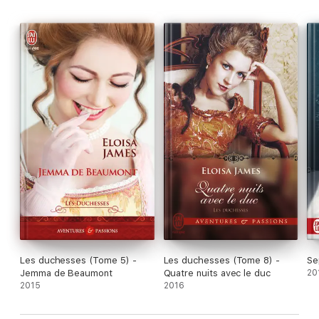
Les duchesses (Tome 5) -
Les duchesses (Tome 8) -
Se
Jemma de Beaumont
Quatre nuits avec le duc
20
2015
2016