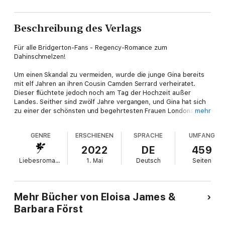
Beschreibung des Verlags
Für alle Bridgerton-Fans - Regency-Romance zum
Dahinschmelzen!
Um einen Skandal zu vermeiden, wurde die junge Gina bereits
mit elf Jahren an ihren Cousin Camden Serrard verheiratet.
Dieser flüchtete jedoch noch am Tag der Hochzeit außer
Landes. Seither sind zwölf Jahre vergangen, und Gina hat sich
zu einer der schönsten und begehrtesten Frauen Londons
mehr
entwickelt. Als der Marquess Bonnington um ihre Hand anhält,
bittet sie ihren Cousin um eine Scheidung. Doch dann
GENRE
ERSCHIENEN
SPRACHE
UMFANG
begegnen Camden und Gina einander nach Jahren der
Trennung wieder und entdecken unerwartete Gefühle
2022
DE
459
füreinander.
Liebesromane
1. Mai
Deutsch
Seiten
Band 1 des Duchess-Quartetts
Mehr Bücher von Eloisa James &
Barbara Först