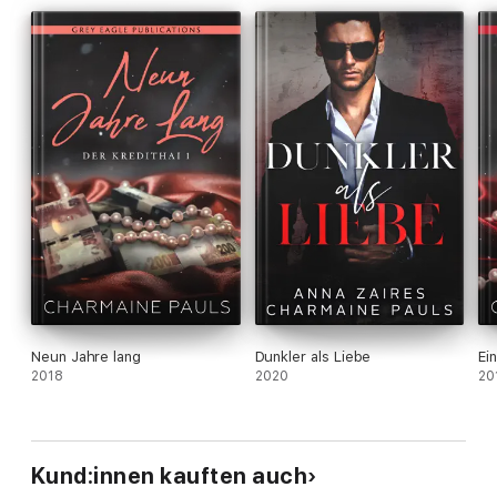
Hinweis: Tränen wie Säure ist das 3. Buch der Serie CDer
korsische Mafiaboss.
Liebe wie Gift (Buch 1) und Hass wie
Honig (Buch 2) müssen zuerst gelesen werden.
Die Geschichte
von Sabella und Angelo endet in Küsse wie Regen (Buch 4).
Die Geschichte enthält Szenen, die für sensible Leser nicht
unbedingt geeignet sind.
Neun Jahre lang
Dunkler als Liebe
Ei
2018
2020
20
Kund:innen kauften auch