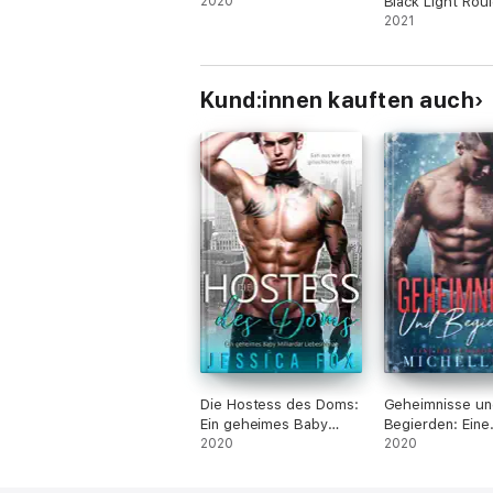
2020
Black Light Roul
2021
Kund:innen kauften auch
Die Hostess des Doms:
Geheimnisse un
Ein geheimes Baby
Begierden: Eine
Milliardär Liebesroman
2020
Urlaubsromanze
2020