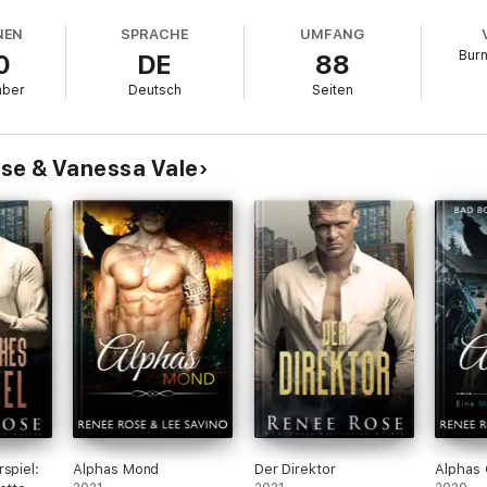
NEN
SPRACHE
UMFANG
Burn
0
DE
88
mber
Deutsch
Seiten
eit.
für unsere Gefährtin.
se & Vanessa Vale
n werden. Versohlen und verschlingen.
lie mit ihr zu gründen.
s sie zu uns gehört.
spiel:
Alphas Mond
Der Direktor
Alphas 