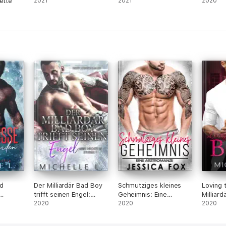
ette
2021
2021
2020
d
Der Milliardär Bad Boy
Schmutziges kleines
Loving 
trifft seinen Engel:
Geheimnis: Eine
Milliar
Biker Liebesromane
2020
Arztromanze
2020
2020