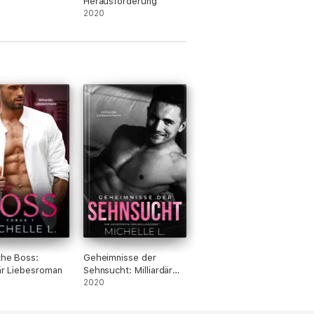
Herausforderung
2020
the Boss:
Geheimnisse der
där Liebesroman
Sehnsucht: Milliardär
Liebesromane
2020