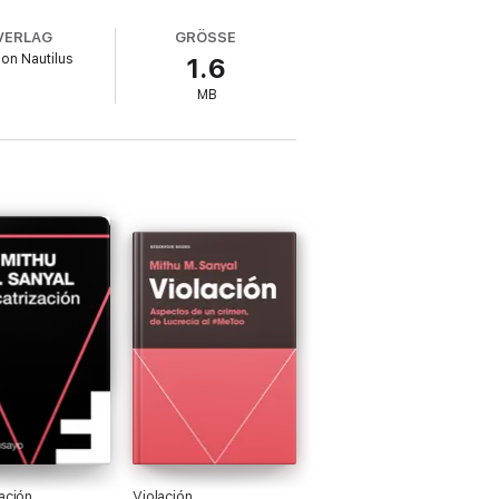
VERLAG
GRÖSSE
ion Nautilus
1.6
MB
ación
Violación