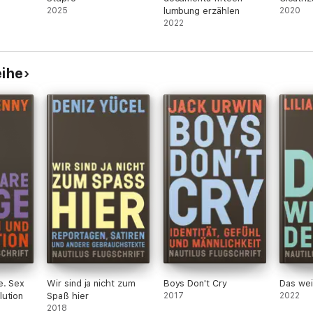
2025
lumbung erzählen
2020
2022
eihe
e. Sex
Wir sind ja nicht zum
Boys Don't Cry
Das we
lution
Spaß hier
2017
2022
2018