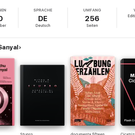
NEN
SPRACHE
UMFANG
Edit
0
DE
256
ber
Deutsch
Seiten
Sanyal
Stupro
documenta fifteen
Cicatriz