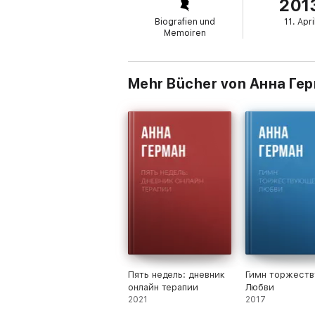
201
Biografien und
11. Apri
Memoiren
Mehr Bücher von Анна Ге
Пять недель: дневник
Гимн торжест
онлайн терапии
Любви
2021
2017