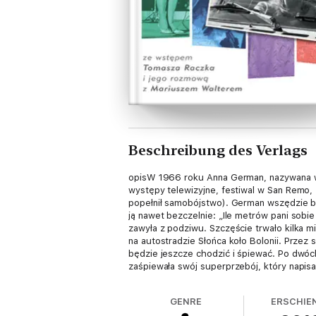
Beschreibung des Verlags
opisW 1966 roku Anna German, nazywana wów
występy telewizyjne, festiwal w San Remo, 
popełnił samobójstwo). German wszędzie bud
ją nawet bezczelnie: „Ile metrów pani sobi
zawyła z podziwu. Szczęście trwało kilka 
na autostradzie Słońca koło Bolonii. Przez
będzie jeszcze chodzić i śpiewać. Po dwóch
zaśpiewała swój superprzebój, który napisał
swoje przeżycia. To był bestseller. Wyrywa
śmierci znakomitej piosenkarki Instytut Wy
GENRE
ERSCHIE