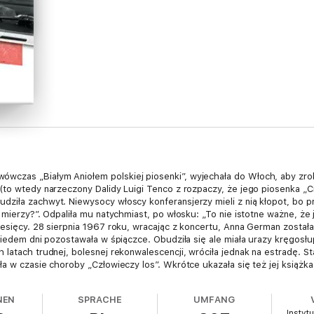
czas „Białym Aniołem polskiej piosenki”, wyjechała do Włoch, aby zrob
(to wtedy narzeczony Dalidy Luigi Tenco z rozpaczy, że jego piosenka „Cia
ziła zachwyt. Niewysocy włoscy konferansjerzy mieli z nią kłopot, bo pr
e mierzy?”. Odpaliła mu natychmiast, po włosku: „To nie istotne ważne, ż
miesięcy. 28 sierpnia 1967 roku, wracając z koncertu, Anna German zos
 siedem dni pozostawała w śpiączce. Obudziła się ale miała urazy kręgosł
 latach trudnej, bolesnej rekonwalescencji, wróciła jednak na estradę. St
a w czasie choroby „Człowieczy los”. Wkrótce ukazała się też jej książka 
no go sobie z rąk i dosłownie zaczytywano. Do dzisiaj przetrwało niewiel
dawniczy Latarnik postanowił wznowić jej legendarną książkę.
NEN
SPRACHE
UMFANG
Instyt