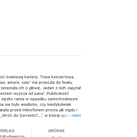
ić światową karierę. Trasa koncertowa,
o, amore, ciao” nie przeszła do finału,
zerastała ich o głowę. Jeden z nich zapytał
e jestem wyższa od pana”. Publiczność
tała ciężko ranna w wypadku samochodowym
upa nie było wiadomo, czy kiedykolwiek
anęła przed mikrofonem prosta jak nigdy i
„Wróć do Sorrento?...”, w której opisała
mehr
e egzemplarzy. W trzydziestą rocznicę
VERLAG
GRÖSSE
ut Wydawniczy