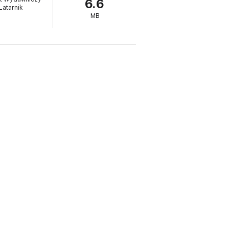
6.6
Latarnik
MB