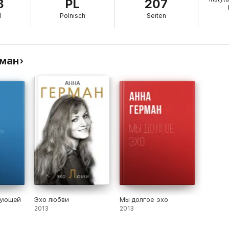
3
PL
207
l
Polnisch
Seiten
рман
вующей
Эхо любви
Мы долгое эхо
2013
2013