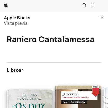
Apple
Navegación
local
Apple Books
-
Vista previa
Abrir
menú
Raniero Cantalamessa
Libros