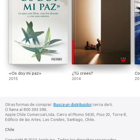
«Os doy mi paz»
¿Tú crees?
Co
2015
2014
20
Otras formas de comprar:
Busca un distribuidor
cerca de ti.
O llama al 800 393 399.
Apple Chile Comercial Ltda. Cerro el Plomo 5630, Piso 20, Torre 8,
Edificio de las Artes, Las Condes, Santiago, Chile.
Chile