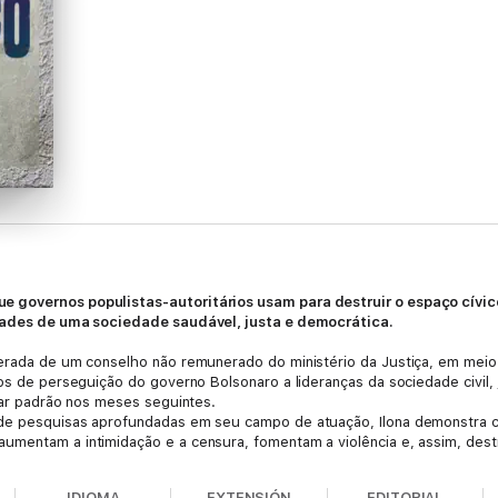
e governos populistas-autoritários usam para destruir o espaço cívic
rdades de uma sociedade saudável, justa e democrática.
nerada de um conselho não remunerado do ministério da Justiça, em mei
os de perseguição do governo Bolsonaro a lideranças da sociedade civil, jo
rnar padrão nos meses seguintes.
 de pesquisas aprofundadas em seu campo de atuação, Ilona demonstra c
aumentam a intimidação e a censura, fomentam a violência e, assim, de
ra lutar contra isso, em diferentes esferas da sociedade.
s sobre os desafios impostos à democracia ao redor do mundo e as compo
IDIOMA
EXTENSIÓN
EDITORIAL