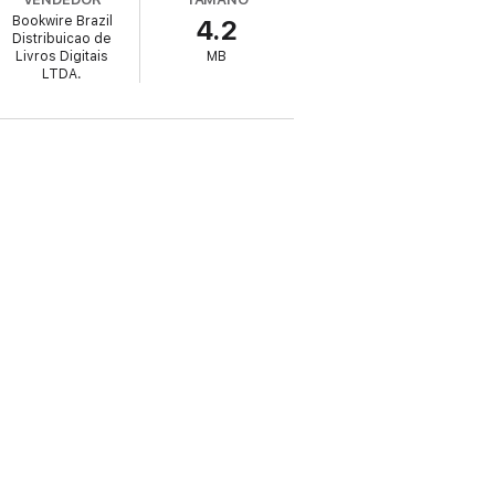
Bookwire Brazil
4.2
sses episódios nos deixam algumas lições
Distribuicao de
Livros Digitais
MB
LTDA.
ionalidade da situação política brasileira
her. Ilona Szabó faz parte de um grupo de
luta que esse livro propõe é que seja
ívico põe em risco a própria democracia.