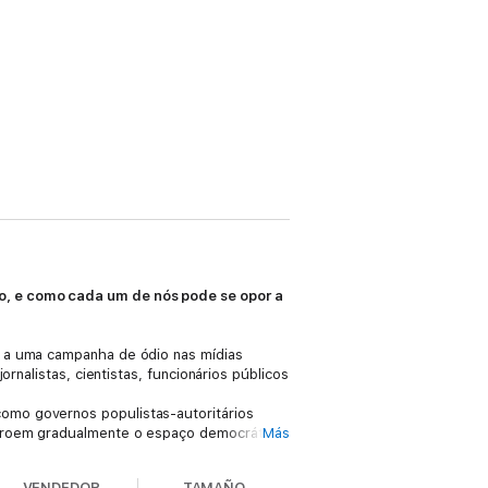
o, e como cada um de nós pode se opor a
o a uma campanha de ódio nas mídias
rnalistas, cientistas, funcionários públicos
omo governos populistas-autoritários
stroem gradualmente o espaço democrático.
Más
sições e perfis de líderes, organizações e
VENDEDOR
TAMAÑO