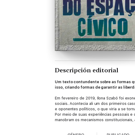
Descripción editorial
Um texto contundente sobre as formas qu
isso, criando formas de garantir as libe
Em fevereiro de 2019, Ilona Szabó foi exo
sociais. Acontecia ali um dos primeiros cas
e oponentes políticos, o que viria a se to
Por meio de suas experiências pessoais e
manobram os mecanismos constitucionais, 
E discute, também, o que podemos fazer pa
O livro traz ainda importantes observaçõe
GÉNERO
PUBLICADO