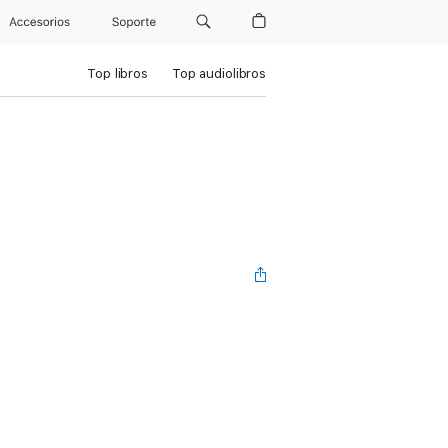
Accesorios
Soporte
Top libros
Top audiolibros