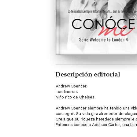
Descripción editorial
Andrew Spencer.
Londinense.
Niño rico de Chelsea.
Andrew Spencer siempre ha tenido una vida 
conseguir. Su vida gira alrededor de elega
Creía que su riqueza heredada siempre le da
Entonces conoce a Addison Carter, una bari
Addison es sencilla y siempre sincera con
descubrirá que ella es tajante en sus deci