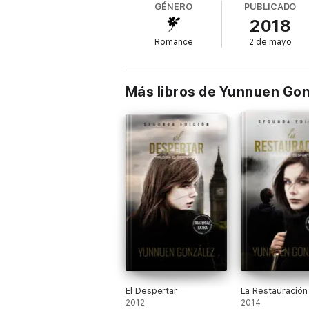
GÉNERO
PUBLICADO
Ambos conocerán el amor, la confianza y el
2018
ver.
Romance
2 de mayo
Más libros de Yunnuen Go
El Despertar
La Restauración
2012
2014