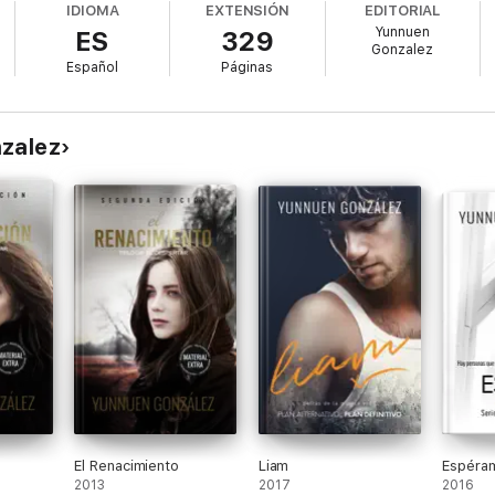
IDIOMA
EXTENSIÓN
EDITORIAL
 verdadero dolor. Pero, sobre todo, se darán cuenta que la felicidad sie
Yunnuen
ES
329
Gonzalez
Español
Páginas
nzalez
El Renacimiento
Liam
Espéra
2013
2017
2016