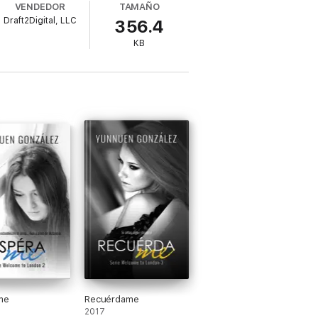
VENDEDOR
TAMAÑO
mpre está frente a uno, aún si no se puede
Draft2Digital, LLC
356.4
KB
me
Recuérdame
2017