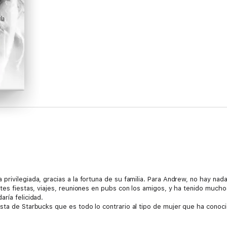
privilegiada, gracias a la fortuna de su familia. Para Andrew, no hay na
ntes fiestas, viajes, reuniones en pubs con los amigos, y ha tenido much
ría felicidad.
sta de Starbucks que es todo lo contrario al tipo de mujer que ha conoci
 sus sentimientos. Y logrará que Andrew se conozca así mismo desde el p
siones cuando la defraudan; en especial el antiguo Andrew.