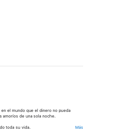
da en el mundo que el dinero no pueda
os amoríos de una sola noche.
do toda su vida.
Más
rimer segundo a su lado. Pero él también