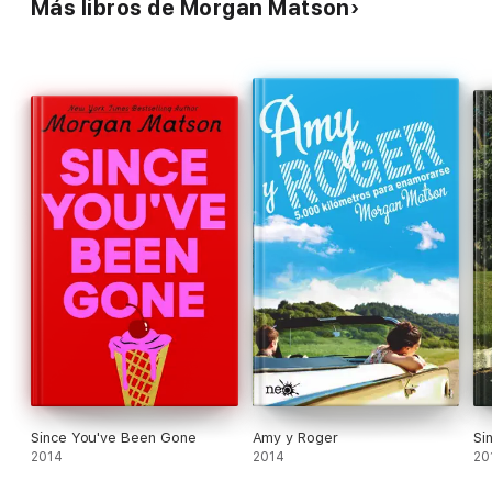
Más libros de Morgan Matson
Since You've Been Gone
Amy y Roger
Si
2014
2014
20