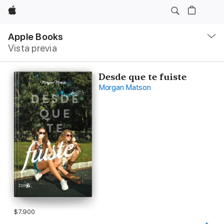
Apple
Navegación
local
Apple Books
-
Vista previa
Abrir
menú
Desde que te fuiste
Morgan Matson
$7.900