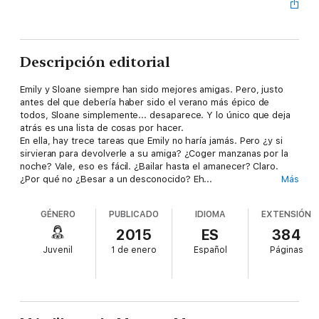
Descripción editorial
Emily y Sloane siempre han sido mejores amigas. Pero, justo
antes del que debería haber sido el verano más épico de
todos, Sloane simplemente... desaparece. Y lo único que deja
atrás es una lista de cosas por hacer.
En ella, hay trece tareas que Emily no haría jamás. Pero ¿y si
sirvieran para devolverle a su amiga? ¿Coger manzanas por la
noche? Vale, eso es fácil. ¿Bailar hasta el amanecer? Claro.
¿Por qué no ¿Besar a un desconocido? Eh...
Más
Emily ahora se enfrenta a un verano lleno de sorpresas, aunque
contará con la ayuda inesperada de Frank Porter para tachar
GÉNERO
PUBLICADO
IDIOMA
EXTENSIÓN
elementos de la lista de Sloane.
¿Nadar desnuda? Espera... ¿qué?
2015
ES
384
Juvenil
1 de enero
Español
Páginas