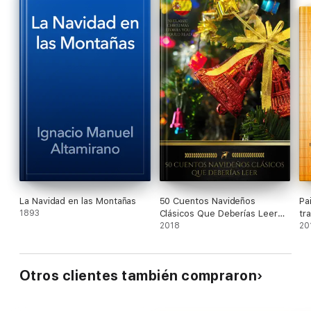
La Navidad en las Montañas
50 Cuentos Navideños
Pa
1893
Clásicos Que Deberías Leer
tr
(Golden Deer Classics)
2018
Mé
20
Otros clientes también compraron