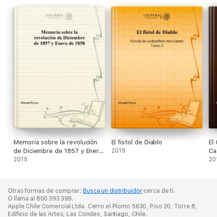
Memoria sobre la revolución
El fistol de Diablo
El
de Diciembre de 1857 y Enero
2015
Cas
de 1858
2015
20
Otras formas de comprar:
Busca un distribuidor
cerca de ti.
O llama al 800 393 399.
Apple Chile Comercial Ltda. Cerro el Plomo 5630, Piso 20, Torre 8,
Edificio de las Artes, Las Condes, Santiago, Chile.