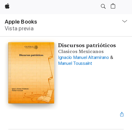
Apple
Navegación
local
Apple Books
-
Vista previa
Abrir
menú
Discursos patrióticos
Clasicos Mexicanos
Ignacio Manuel Altamirano
&
Manuel Toussaint