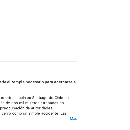
aría el temple necesario para acercarse a
sidente Lincoln en Santiago de Chile se
más de dos mil mujeres atrapadas en
 preocupación de autoridades
se cerró como un simple accidente. Las
Más
a sociedad que lograba convocar a miles