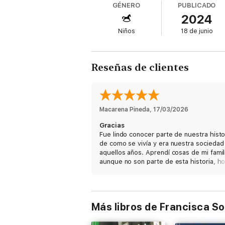
GÉNERO
PUBLICADO
de fieles, pero que terminó bajo las ceniza
2024
quemados, pero no sus voces, pues del hor
y pecados… así como también los violentos
Niños
18 de junio
Reseñas de clientes
Macarena Pineda
, 
17/03/2026
Gracias
Fue lindo conocer parte de nuestra histo
de como se vivía y era nuestra sociedad
aquellos años. Aprendí cosas de mi famil
aunque no son parte de esta historia, h
encuentran sepultadas en el cementerio
los disidentes N 1 en Valparaíso.
Fue una enorme tragedia que costó la vi
de muchas mujeres. Pero nos dejo una 
Más libros de Francisca So
lección.