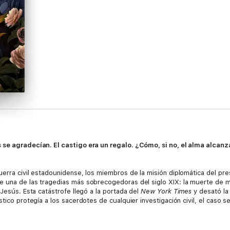
 se agradecían. El castigo era un regalo. ¿Cómo, si no, el alma alcanz
erra civil estadounidense, los miembros de la misión diplomática del pre
e una de las tragedias más sobrecogedoras del siglo XIX: la muerte de 
 Jesús. Esta catástrofe llegó a la portada del
New York Times
y desató la
stico protegía a los sacerdotes de cualquier investigación civil, el caso 
 vez quiénes eran las Hijas de María, una cofradía de mujeres de la alt