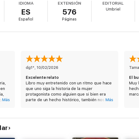
IDIOMA
EXTENSIÓN
EDITORIAL
s del templo jesuita, con el injusto silencio de la subyugación patriarcal
Umbriel
ES
576
rendo fuego solo una cosa se salvó: el buzón donde las asociadas conf
 abusos a los que eran sometidas en el supuesto nombre de Dios.
Español
Páginas
dg1*
, 
10/02/2026
Tama
Excelente relato
El b
ria,
Libro muy entretenido con un ritmo que hace
Muy b
 en
que uno siga la historia de la mujer
hecho
ia,
protagonista como alguien que si bien era
marc
oy se
Más
parte de un hecho histórico, también nos
Más
 de
permite ver lo difícil que era tener ideas
propias en un mundo masculino
da
gran
lar