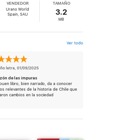
VENDEDOR
TAMAÑO
. Sus cuerpos fueron sepultados y
Urano World
3.2
esaban a la Virgen sus más íntimos deseos
Spain, SAU
MB
Ver todo
ño letra
, 
01/09/2025
uzón de las impuras
uen libro, bien narrado, da a conocer
s relevantes de la historia de Chile que
aron cambios en la sociedad