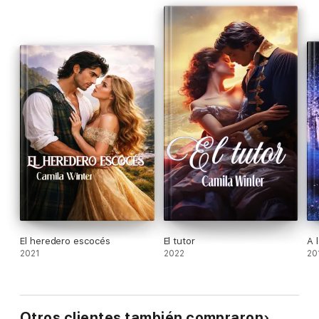
El heredero escocés
El tutor
A 
2021
2022
20
Otros clientes también compraron