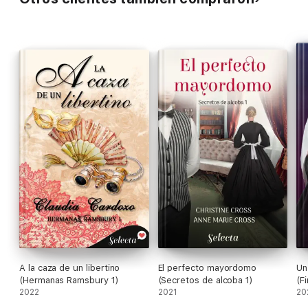
A la caza de un libertino
El perfecto mayordomo
Un
(Hermanas Ramsbury 1)
(Secretos de alcoba 1)
(F
2022
2021
In
20