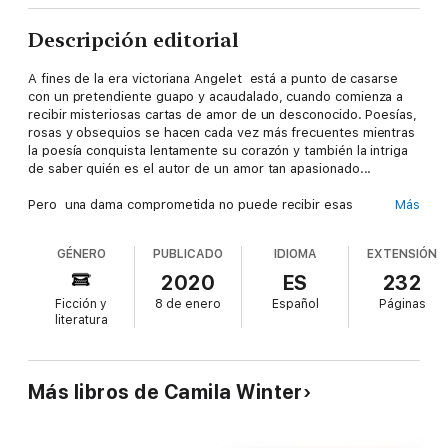
Descripción editorial
A fines de la era victoriana Angelet está a punto de casarse
con un pretendiente guapo y acaudalado, cuando comienza a
recibir misteriosas cartas de amor de un desconocido. Poesías,
rosas y obsequios se hacen cada vez más frecuentes mientras
la poesía conquista lentamente su corazón y también la intriga
de saber quién es el autor de un amor tan apasionado...
Pero una dama comprometida no puede recibir esas
Más
atenciones, sus padres le han prohibido conservar las cartas
pero ella sólo piensa en descubrir a su enamorado secreto sin
GÉNERO
PUBLICADO
IDIOMA
EXTENSIÓN
imaginar que su mundo está a punto de tambalearse al
descubrir el engaño de su prometido y el chantaje que
2020
ES
232
pretende hacerle ese libertino, un acérrimo enemigo de su
Ficción y
8 de enero
Español
Páginas
familia.
literatura
El enamorado secreto, una novela victoriana de amor , intriga
que te mantendrá en vilo hasta el final.
Más libros de Camila Winter