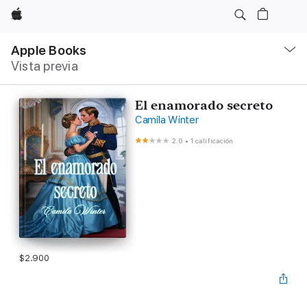
Apple
Navegación
local
Apple Books
-
Vista previa
Abrir
menú
El enamorado secreto
Camila Winter
2.0
•
1 calificación
$2.900