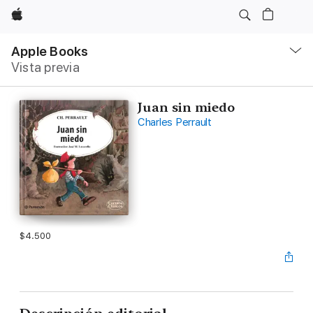
Apple
Navegación
local
Apple Books
-
Vista previa
Abrir
menú
Juan sin miedo
Charles Perrault
$4.500