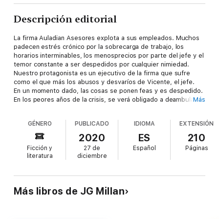
Descripción editorial
La firma Auladian Asesores explota a sus empleados. Muchos
padecen estrés crónico por la sobrecarga de trabajo, los
horarios interminables, los menosprecios por parte del jefe y el
temor constante a ser despedidos por cualquier nimiedad.
Nuestro protagonista es un ejecutivo de la firma que sufre
como el que más los abusos y desvaríos de Vicente, el jefe.
En un momento dado, las cosas se ponen feas y es despedido.
En los peores años de la crisis, se verá obligado a deambular
Más
por el mundo de los portales de empleo, las entrevistas, los
cazatalentos... Hasta que se presenta una tentadora
GÉNERO
PUBLICADO
IDIOMA
EXTENSIÓN
oportunidad, una encrucijada cuyo desenlace cambiará su vida
para siempre.
2020
ES
210
Ficción y
27 de
Español
Páginas
literatura
diciembre
Más libros de JG Millan