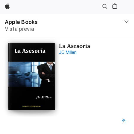
Apple
Navegación
local
Apple Books
-
Vista previa
Abrir
menú
La Asesoría
JG Millan