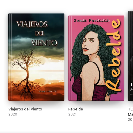
Viajeros del viento
Rebelde
TE
2020
2021
M&
20