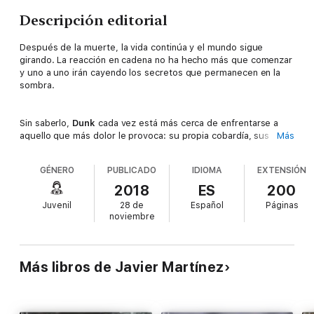
Descripción editorial
Después de la muerte, la vida continúa y el mundo sigue
girando. La reacción en cadena no ha hecho más que comenzar
y uno a uno irán cayendo los secretos que permanecen en la
sombra.
Sin saberlo,
Dunk
cada vez está más cerca de enfrentarse a
aquello que más dolor le provoca: su propia cobardía, sus
Más
remordimientos. Su amistad con Oliver es la llama que prendió
la mecha de su nuevo e inesperado futuro.
GÉNERO
PUBLICADO
IDIOMA
EXTENSIÓN
2018
ES
200
Oliver
ha madurado, ha mejorado la relación con su madre y ha
Juvenil
28 de
Español
Páginas
ordenado su vida sentimental. Sin embargo, justo cuando todas
noviembre
las piezas parecen encajar por fin, volverá a sentir la sacudida
del destino que revolucionará su vida.
Más libros de Javier Martínez
Eva
se reencontrará frente a frente con sus errores del
pasado, pero aprovechará la oportunidad para intentar
recuperar una parte de lo que había dado por perdido. Pero
ese camino no la conducirá hasta dónde ella cree.