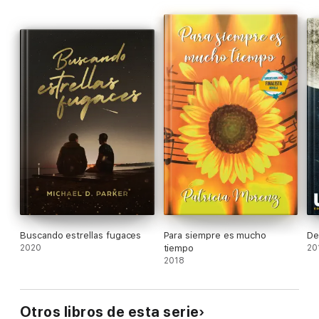
Buscando estrellas fugaces
Para siempre es mucho
De
2020
tiempo
20
2018
Otros libros de esta serie