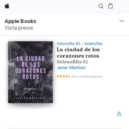
Apple
Navegación
local
Apple Books
-
Vista previa
Abrir
menú
Selenofilia #2 - Selenofilia
La ciudad de los
corazones rotos
Selenofilia #2
Javier Martínez
4.5
•
6 calificaciones