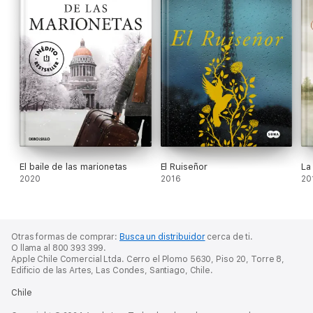
El baile de las marionetas
El Ruiseñor
La
2020
2016
20
Otras formas de comprar:
Busca un distribuidor
cerca de ti.
O llama al 800 393 399.
Apple Chile Comercial Ltda. Cerro el Plomo 5630, Piso 20, Torre 8,
Edificio de las Artes, Las Condes, Santiago, Chile.
Chile