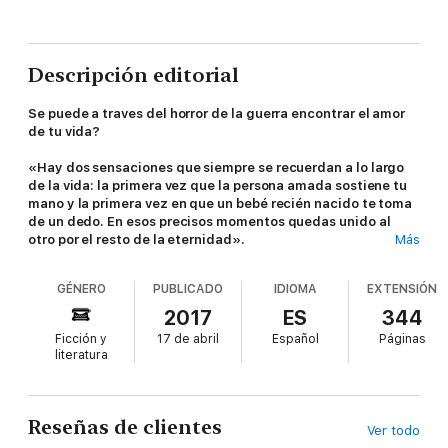
Descripción editorial
Se puede a traves del horror de la guerra encontrar el amor
de tu vida?
«Hay dos sensaciones que siempre se recuerdan a lo largo
de la vida: la primera vez que la persona amada sostiene tu
mano y la primera vez en que un bebé recién nacido te toma
de un dedo. En esos precisos momentos quedas unido al
otro por el resto de la eternidad».
Más
En la Praga de los años treinta, los sueños de Josef y Lenka se
hacen añicos ante la inminente invasión nazi. Décadas más
GÉNERO
PUBLICADO
IDIOMA
EXTENSIÓN
tarde, a miles de kilómetros de distancia, en Nueva York, dos
extraños se reconocen a través de una mirada. El destino les
2017
ES
344
otorga a los amantes una nueva oportunidad.
Ficción y
17 de abril
Español
Páginas
literatura
Desde la comodidad y el
glamour
de la bulliciosa Praga antes
de la ocupación, hasta los horrores del nazismo que parecían
devorar a Europa entera,
Los amantes de Praga
revela el poder
del primer amor, la resistencia del espíritu humano y la fuerza
Reseñas de clientes
Ver todo
de la memoria.