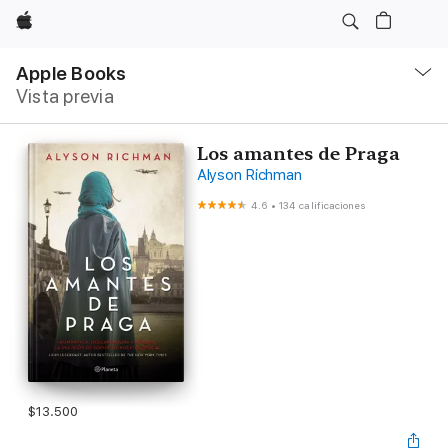
Apple
Navegación
local
Apple Books
-
Vista previa
Abrir
menú
Los amantes de Praga
Alyson Richman
4.6
•
134 calificaciones
$13.500