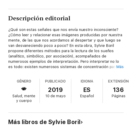
Descripción editorial
¿Qué son estas señales que nos envía nuestro inconsciente?
¿Cómo leer y relacionar esas imágenes producidas por nuestra
mente, de las que nos acordamos al despertar y que luego se
van desvaneciendo poco a poco? En esta obra, Sylvie Boril
propone diferentes métodos para la lectura de los sueños
(analítico, simbólico, por asociación), acompañados de
numerosos ejemplos de interpretación. Pero interpretar no lo
es todo: existen numerosos sistemas de concentración para
Más
llegar a controlar los sueños, con el objetivo de alcanzar el
estado de «sueño lúcido» o sueño consciente, y conseguir así
GÉNERO
PUBLICADO
IDIOMA
EXTENSIÓN
ser dueño de los propios sueños para ir todavía más lejos.
2019
ES
136
Salud, mente
10 de mayo
Español
Páginas
y cuerpo
Más libros de Sylvie Boril