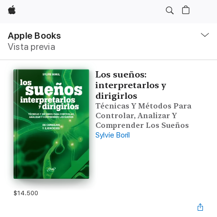
Apple
Navegación
local
Apple Books
-
Vista previa
Abrir
menú
Los sueños:
interpretarlos y
dirigirlos
Técnicas Y Métodos Para
Controlar, Analizar Y
Comprender Los Sueños
Sylvie Boril
$14.500