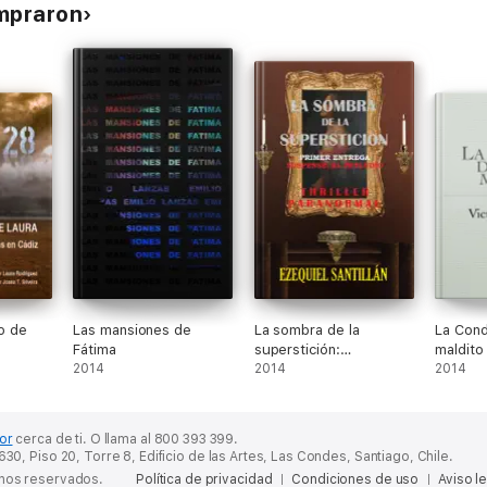
ompraron
io de
Las mansiones de
La sombra de la
La Cond
Fátima
superstición:
maldito
2014
Suspense, el preludio
2014
2014
(La sombra de la
superstición nº 1)
or
cerca de ti.
O llama al 800 393 399.
30, Piso 20, Torre 8, Edificio de las Artes, Las Condes, Santiago, Chile.
chos reservados.
Política de privacidad
Condiciones de uso
Aviso l