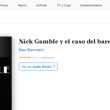
iPhone
Watch
AirPods
TV & Casa
Entretenimiento
Nick Gamble y el caso del bar
Rex Bennett
5.0
•
1 calificación
Ver en
Apple Books