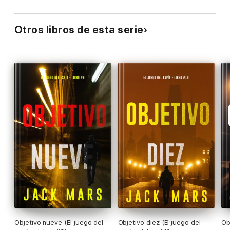
Otros libros de esta serie
Objetivo nueve (El juego del
Objetivo diez (El juego del
Ob