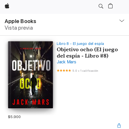
Apple
Navegación
local
Apple Books
-
Vista previa
Abrir
menú
Libro 8 - El juego del espía
Objetivo ocho (El juego
del espía - Libro #8)
Jack Mars
5.0
•
1 calificación
$5.900