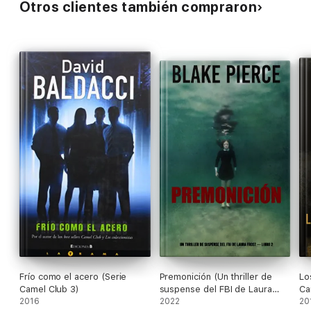
Otros clientes también compraron
Frío como el acero (Serie
Premonición (Un thriller de
Lo
Camel Club 3)
suspense del FBI de Laura
Ca
2016
Frost — Libro 2)
2022
20