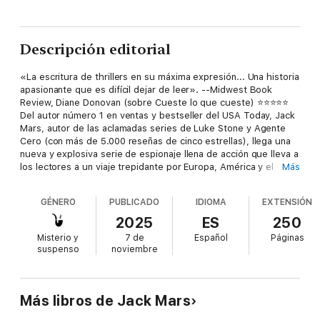
Descripción editorial
«La escritura de thrillers en su máxima expresión... Una historia
apasionante que es difícil dejar de leer». --Midwest Book
Review, Diane Donovan (sobre Cueste lo que cueste) ⭐⭐⭐⭐⭐
Del autor número 1 en ventas y bestseller del USA Today, Jack
Mars, autor de las aclamadas series de Luke Stone y Agente
Cero (con más de 5.000 reseñas de cinco estrellas), llega una
nueva y explosiva serie de espionaje llena de acción que lleva a
los lectores a un viaje trepidante por Europa, América y el
Más
mundo —perfecta para los fans de Dan Brown, Daniel Silva y
Jack Carr. Cuando unos terroristas amenazan con volar una
GÉNERO
PUBLICADO
IDIOMA
EXTENSIÓN
importante presa, poniendo en peligro uno de los yacimientos
arqueológicos más importantes del mundo, Jacob es
2025
ES
250
convocado para encontrarlos y detenerlos antes de que sea
Misterio y
7 de
Español
Páginas
demasiado tarde. Pero en una serie de giros interminables,
suspenso
noviembre
Jacob descubre que encontrarlos no será tan fácil como
parece —y que su objetivo final podría ser incluso peor de lo
que se pensaba… Un thriller de acción que no podrás soltar,
con un suspense trepidante y giros imprevistos. Esta es la
Más libros de Jack Mars
octava novela de una nueva y emocionante serie de un autor