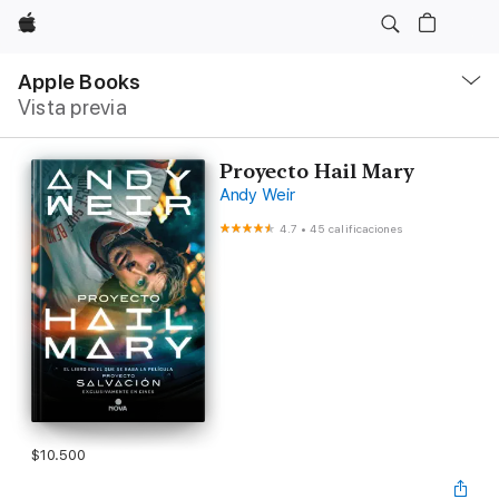
Apple
Navegación
local
Apple Books
-
Vista previa
Abrir
menú
Proyecto Hail Mary
Andy Weir
4.7
•
45 calificaciones
$10.500