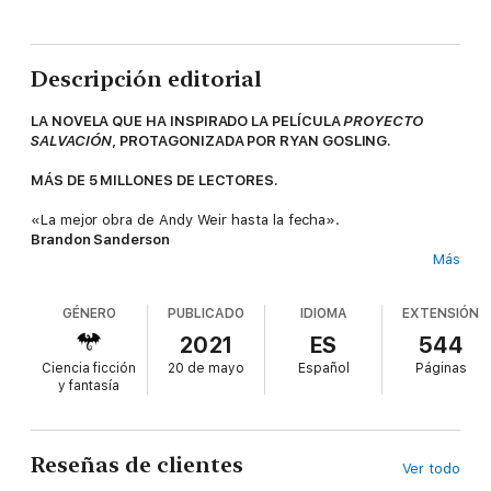
Descripción editorial
LA NOVELA QUE HA INSPIRADO LA PELÍCULA
PROYECTO
SALVACIÓN
, PROTAGONIZADA POR RYAN GOSLING.
MÁS DE 5 MILLONES DE LECTORES.
«La mejor obra de Andy Weir hasta la fecha».
Brandon Sanderson
Más
«Este libro tiene todo lo que les gusta a los aficionados de la
ciencia ficción clásica (como yo)».
GÉNERO
PUBLICADO
IDIOMA
EXTENSIÓN
George R.R. Martin
2021
ES
544
«Uno de los viajes más originales, emocionantes y divertidos
Ciencia ficción
20 de mayo
Español
Páginas
que he hecho».
y fantasía
Ernest Cline
Un único astronauta.
Una misión imposible.
Reseñas de clientes
Ver todo
Un aliado que jamás habría imaginado.