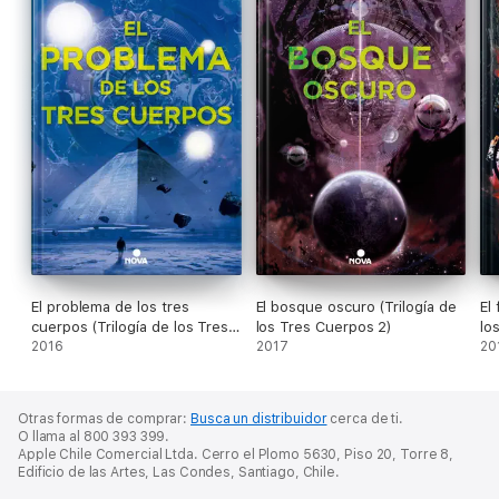
«Leer
Proyecto Hail Mary
es como ir de excursión al espacio
con el mejor profesor de ciencias que hayas tenido, y tu
trabajo de clase es salvar al mundo. Es uno de los viajes más
originales, emocionantes y pertidos que he hecho.»
Ernest Cline
«Brillante, pertido y disfrutable [...]. Uno de los libros de
ciencia ficción más verosímiles que he leído nunca.»
Tim Peake, astronauta de la Agencia Espacial Europea
El problema de los tres
El bosque oscuro (Trilogía de
El
cuerpos (Trilogía de los Tres
los Tres Cuerpos 2)
lo
Cuerpos 1)
2016
2017
20
Otras formas de comprar:
Busca un distribuidor
cerca de ti.
O llama al 800 393 399.
Apple Chile Comercial Ltda. Cerro el Plomo 5630, Piso 20, Torre 8,
Edificio de las Artes, Las Condes, Santiago, Chile.