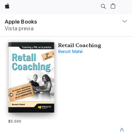
Apple
Navegación
local
Apple Books
-
Vista previa
Abrir
menú
Retail Coaching
Benoit Mahé
$5.500