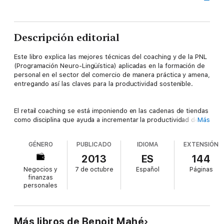
Descripción editorial
Este libro explica las mejores técnicas del coaching y de la PNL
(Programación Neuro-Lingüística) aplicadas en la formación de
personal en el sector del comercio de manera práctica y amena,
entregando así las claves para la productividad sostenible.
El retail coaching se está imponiendo en las cadenas de tiendas
como disciplina que ayuda a incrementar la productividad de los
Más
vendedores, en base a compromiso y formación. Los métodos
de trabajo descritos por Benoit Mahé permiten un alineamiento
GÉNERO
PUBLICADO
IDIOMA
EXTENSIÓN
entre los objetivos de empresa y los retos individuales. ¿Qué
pasaría si cada responsable de tienda, al responder a la
2013
ES
144
pregunta “¿Qué tal hoy?”, fuera capaz de indicar sus
Negocios y
7 de octubre
Español
Páginas
indicadores claves? La PNL nos enseña que sólo el 7% de
finanzas
nuestras reacciones son conscientes; ¿qué pasaría si logramos
personales
superar el boicoteo que a veces permitimos al 93% restante?
¿Qué pasaría con nuestro cliente si sintiera en cada
dependiente de la tienda a una persona realizada, implicada,
que escucha “de verdad” y le ayuda no sólo a realizar su
Más libros de Benoit Mahé