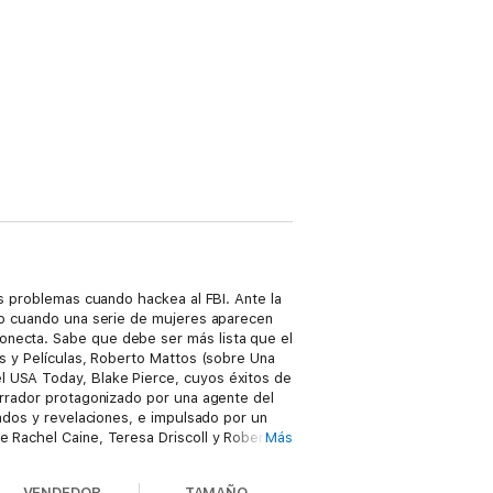
os problemas cuando hackea al FBI. Ante la
ero cuando una serie de mujeres aparecen
onecta. Sabe que debe ser más lista que el
os y Películas, Roberto Mattos (sobre Una
l USA Today, Blake Pierce, cuyos éxitos de
garrador protagonizado por una agente del
rados y revelaciones, e impulsado por un
e Rachel Caine, Teresa Driscoll y Robert
Más
to en una nueva serie que te hace pasar
ón de un lector (Su último deseo) ⭐⭐⭐⭐⭐
VENDEDOR
TAMAÑO