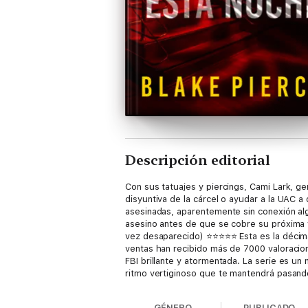
Descripción editorial
Con sus tatuajes y piercings, Cami Lark, ge
disyuntiva de la cárcel o ayudar a la UAC 
asesinadas, aparentemente sin conexión al
asesino antes de que se cobre su próxima ví
vez desaparecido) ⭐⭐⭐⭐⭐ Esta es la décima
ventas han recibido más de 7000 valoracion
FBI brillante y atormentada. La serie es un
ritmo vertiginoso que te mantendrá pasando
Dugoni. Los próximos libros de la serie est
páginas sin parar! ...¡Tantos giros, vuelta
GÉNERO
PUBLICADO