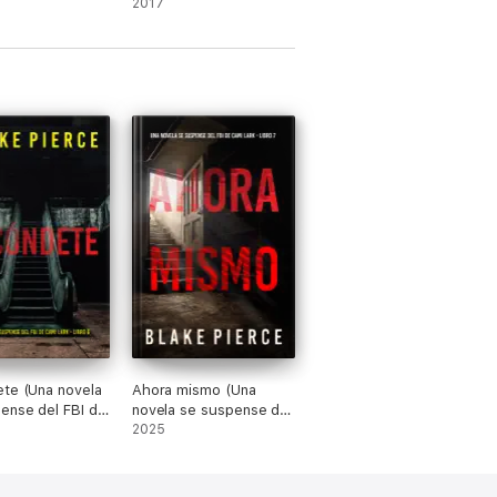
Libro #1)
White—Libro 1)
2017
te (Una novela
Ahora mismo (Una
ense del FBI de
novela se suspense del
rk - Libro 6)
FBI de Cami Lark - Libro
2025
7)