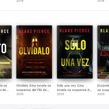
Psicológico con Jessie
2019
Paige--
2016
Hunt—Libro Uno)
la se
Olvídalo (Una novela se
Sólo una vez (Una
Escónde
I de
suspense del FBI de
novela se suspense del
se susp
o 3)
Cami Lark - Libro 4)
2025
FBI de Cami Lark - Libro
2025
Cami La
2025
5)