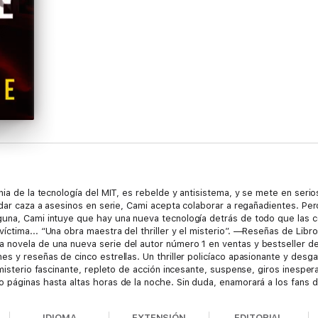
nia de la tecnología del MIT, es rebelde y antisistema, y se mete en seri
a dar caza a asesinos en serie, Cami acepta colaborar a regañadientes. P
guna, Cami intuye que hay una nueva tecnología detrás de todo que las c
ctima... “Una obra maestra del thriller y el misterio”. —Reseñas de Libr
 novela de una nueva serie del autor número 1 en ventas y bestseller de
es y reseñas de cinco estrellas. Un thriller policíaco apasionante y des
 misterio fascinante, repleto de acción incesante, suspense, giros inespe
 páginas hasta altas horas de la noche. Sin duda, enamorará a los fans d
arán disponibles pronto. “¡Un thriller que te mantiene al borde del asien
s y pistas falsas...! Estoy deseando ver qué pasa a continuación”. —Opini
IDIOMA
EXTENSIÓN
EDITORIAL