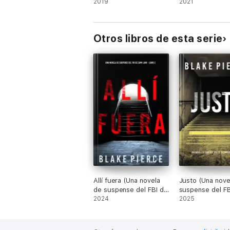
Libro 1)
2019
Dark – Libro 1)
2021
Otros libros de esta serie
Allí fuera (Una novela
Justo (Una nove
de suspense del FBI de
suspense del FB
Cami Lark - Libro 2)
2024
Cami Lark - Libr
2025