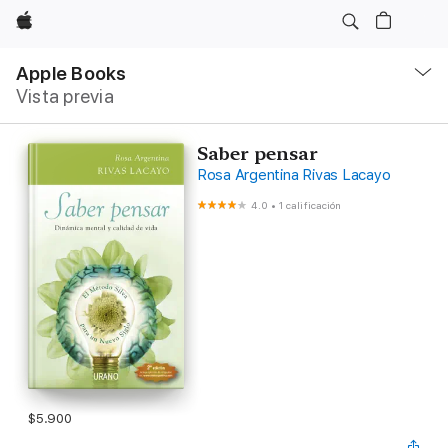
Apple
Navegación
local
Apple Books
-
Vista previa
Abrir
menú
Saber pensar
Rosa Argentina Rivas Lacayo
4.0
•
1 calificación
$5.900