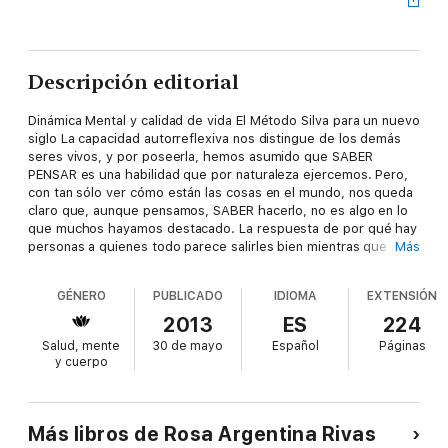
Descripción editorial
Dinámica Mental y calidad de vida El Método Silva para un nuevo
siglo La capacidad autorreflexiva nos distingue de los demás
seres vivos, y por poseerla, hemos asumido que SABER
PENSAR es una habilidad que por naturaleza ejercemos. Pero,
con tan sólo ver cómo están las cosas en el mundo, nos queda
claro que, aunque pensamos, SABER hacerlo, no es algo en lo
que muchos hayamos destacado. La respuesta de por qué hay
personas a quienes todo parece salirles bien mientras que a
Más
otras todo parece salirles mal, está en la capacidad de saber
manejar correctamente su potencial y educarlo, esto es,
GÉNERO
PUBLICADO
IDIOMA
EXTENSIÓN
"preparar la inteligencia y el carácter" para descubrir los dones
y talentos que están ahí para mejorar su vida. El Método Silva
2013
ES
224
es pionero de las técnicas para el manejo del estrés, la
Salud, mente
30 de mayo
Español
Páginas
relajación, el aprendizaje acelerado, el desarrollo de la
y cuerpo
creatividad e intuición, y del uso de la visualización para la
salud. En este libro, la metodología se muestra una vez más a
la vanguardia de las técnicas de superación personal y de
promoción del desarrollo humano.
Más libros de Rosa Argentina Rivas