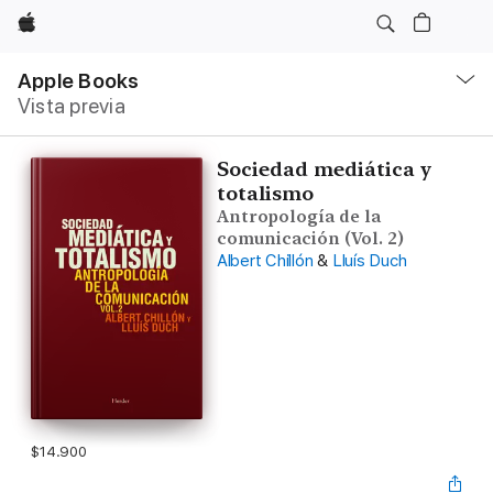
Apple
Navegación
local
Apple Books
-
Vista previa
Abrir
menú
Sociedad mediática y
totalismo
Antropología de la
comunicación (Vol. 2)
Albert Chillón
&
Lluís Duch
$14.900