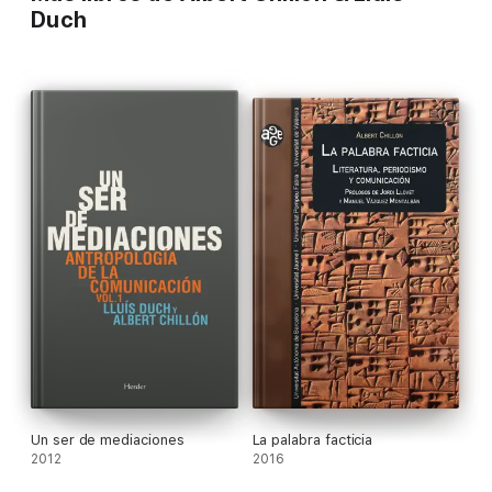
Duch
Esta nueva realidad social y simbólica banaliza e iguala las
distinciones y sacralidades, las éticas y estéticas, las
tradiciones y culturas; hace del consumismo, el espectáculo
incesante y la tecnolatría genuinos cultos de sustitución;
enajena al sujeto humano
—reducido a la condición de consumidor en aras de la
superstición del Progreso— y pone en jaque el medio ambiente
natural. En fin, permite que quienes detentan el auténtico
poder, tras los bastidores del teatro político, se valgan de un
sofisticado y ubicuo complejo cibermediático para urdir la más
eficaz e inadvertida materialización de las pulsiones de ilusión y
dominio, constitutivas de ese ser de mediaciones que es el
hombre.
Un ser de mediaciones
La palabra facticia
2012
2016