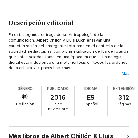
Descripción editorial
En esta segunda entrega de su Antropología de la
comunicación, Albert Chillón y Lluís Duch ensayan una
caracterización del emergente totalismo en el contexto de la
sociedad mediática, así como una explicación de los derroteros
que esta sociedad toma, en una época en que la tecnología
digital está induciendo una metamorfosis en todos los órdenes
de la cultura y la praxis humanas.
Más
GÉNERO
PUBLICADO
IDIOMA
EXTENSIÓN
A diferencia del totalitarismo, que recurría a la coerción policial
y militar, el totalismo constituye el nuevo dispositivo de
2016
ES
312
hegemonía del capitalismo globalizado. Acusadamente
No ficción
7 de
Español
Páginas
hictópico —al diluir el pasado y exaltar el aquí y ahora en
noviembre
detrimento de cualquier utopía futura—, se distingue por
absorber la vida pública, privada e incluso íntima, así como
cualquier forma de disidencia, crítica o alteridad.
Más libros de Albert Chillón & Lluís