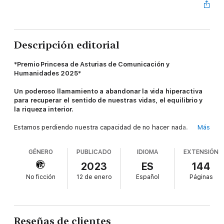
Descripción editorial
*Premio Princesa de Asturias de Comunicación y
Humanidades 2025*
Un
poderoso
llamamiento
a
abandonar la
vida
hiperactiva
para
recuperar
el
sentido de
nuestras
vidas,
el equilibrio y
la
riqueza interior.
Estamos perdiendo nuestra capacidad de no hacer nada.
Más
Nuestra existencia está completamente absorbida por la
actividad y, por lo tanto, completamente explotada. Dado que
GÉNERO
PUBLICADO
IDIOMA
EXTENSIÓN
solo percibimos la vida en términos de rendimiento, tendemos a
entender la inactividad como un déficit, una negación o una
2023
ES
144
mera ausencia de actividad cuando se trata, muy al contrario,
No ficción
12 de enero
Español
Páginas
de una interesante capacidad independiente.
Byung-Chul Han indaga en los beneficios, el esplendor y la
magia de la ociosidad y diseña una nueva forma de vida, que
incluya momentos contemplativos, con la que afrontar la crisis
Reseñas de clientes