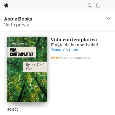
Apple
Navegación
local
Apple Books
-
Vista previa
Abrir
menú
Vida contemplativa
Elogio de la inactividad
Byung-Chul Han
3.7
•
3 calificaciones
$5.900