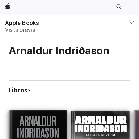
Apple
Navegación
local
Apple Books
-
Vista previa
Abrir
menú
Arnaldur Indriðason
Libros