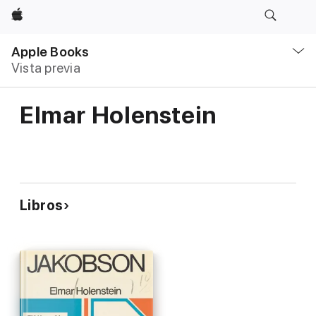
Apple
Navegación
local
Apple Books
-
Vista previa
Abrir
menú
Elmar Holenstein
Libros