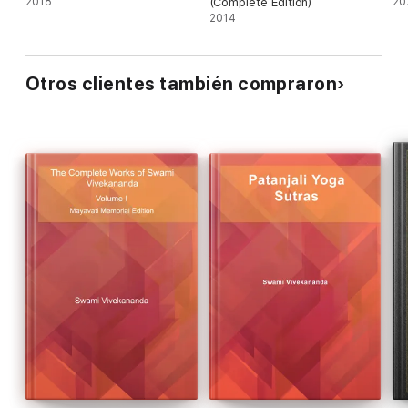
2018
(Complete Edition)
20
2014
Otros clientes también compraron