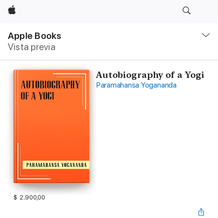
Apple
Navegación
local
Apple Books
-
Vista previa
Abrir
menú
Autobiography of a Yogi
Paramahansa Yogananda
$ 2.900,00