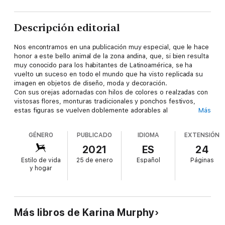
Descripción editorial
Nos encontramos en una publicación muy especial, que le hace
honor a este bello animal de la zona andina, que, si bien resulta
muy conocido para los habitantes de Latinoamérica, se ha
vuelto un suceso en todo el mundo que ha visto replicada su
imagen en objetos de diseño, moda y decoración.
Con sus orejas adornadas con hilos de colores o realzadas con
vistosas flores, monturas tradicionales y ponchos festivos,
estas figuras se vuelven doblemente adorables al
Más
transformarse en amigurumis, ya sea para jugar, coleccionar,
exhibir o darle una utilidad cotidiana.
GÉNERO
PUBLICADO
IDIOMA
EXTENSIÓN
Sin lugar a dudas, estos encantadores animales tendrán un
lugar de preferencia en nuestro hogar.
2021
ES
24
Estilo de vida
25 de enero
Español
Páginas
y hogar
Más libros de Karina Murphy