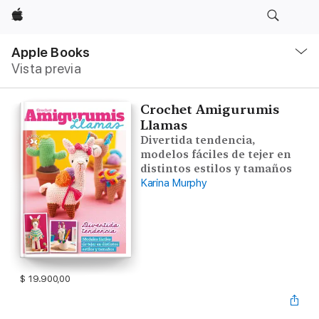
Apple
Navegación
local
Apple Books
-
Vista previa
Abrir
menú
Crochet Amigurumis
Llamas
Divertida tendencia,
modelos fáciles de tejer en
distintos estilos y tamaños
Karina Murphy
$ 19.900,00