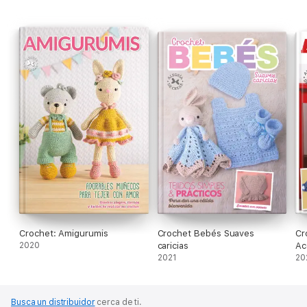
Crochet: Amigurumis
Crochet Bebés Suaves
Cr
2020
caricias
Ac
2021
20
Busca un distribuidor
cerca de ti.