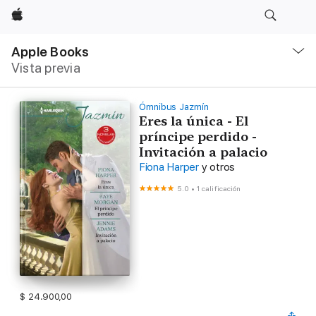
Apple
Navegación
local
Apple Books
-
Vista previa
Abrir
menú
Ómnibus Jazmín
Eres la única - El
príncipe perdido -
Invitación a palacio
Fiona Harper
y otros
5.0
•
1 calificación
$ 24.900,00