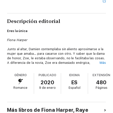
Descripción editorial
Eres la única
Fiona Harper
Junto al altar, Damien contemplaba sin aliento aproximarse a la
mujer que amaba… para casarse con otro. Y saber que la dama
de honor, Zoe, le estaba observando, no le facilitaba las cosas.
A diferencia de la novia, Zoe era demasiado enérgica,
Más
demasiado vehemente… ¡demasiado todo! Sin embargo, antes
de que acabara la velada nupcial, la conexión que surgió entre
GÉNERO
PUBLICADO
IDIOMA
EXTENSIÓN
ambos amenazó con derrumbar la imagen que cada uno se
había formado del otro.
2020
ES
480
Romance
9 de enero
Español
Páginas
El príncipe perdido
Raye Morgan
Max Arragen, piloto de guerra, debía recuperar su condición
Más libros de Fiona Harper, Raye
real. No le hacía ninguna gracia, pero aceptó… hasta que le