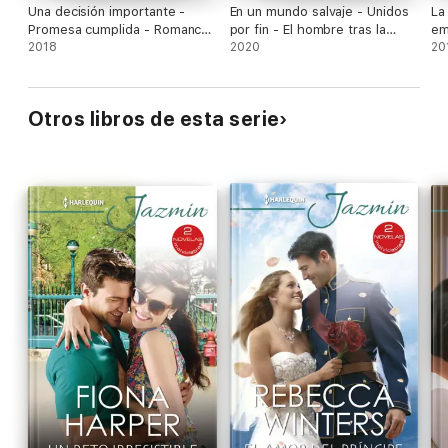
Una decisión importante -
En un mundo salvaje - Unidos
La
Promesa cumplida - Romance
por fin - El hombre tras la
em
en londres
2018
máscara
2020
20
Otros libros de esta serie