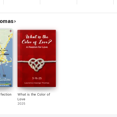
homas
fection
What is the Color of
Love
2025