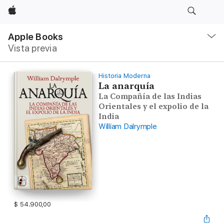
Apple
Navegación
local
Apple Books
-
Vista previa
Abrir
menú
Historia Moderna
La anarquía
La Compañía de las Indias
Orientales y el expolio de la
India
William Dalrymple
$ 54.900,00