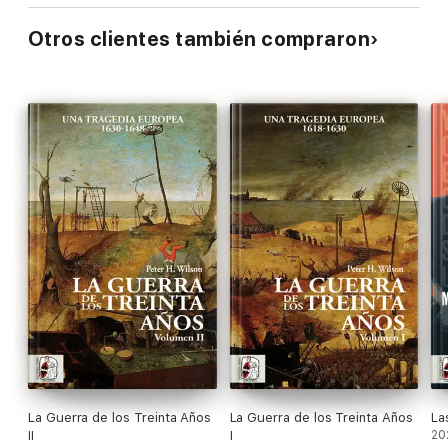
Otros clientes también compraron
La Guerra de los Treinta Años
La Guerra de los Treinta Años
La
II
I
20