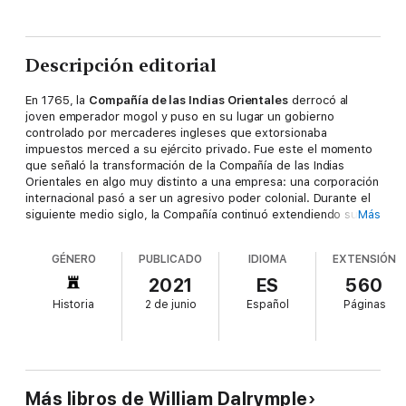
Descripción editorial
En 1765, la
Compañía de las Indias Orientales
derrocó al
joven emperador mogol y puso en su lugar un gobierno
controlado por mercaderes ingleses que extorsionaba
impuestos merced a su ejército privado. Fue este el momento
que señaló la transformación de la Compañía de las Indias
Orientales en algo muy distinto a una empresa: una corporación
internacional pasó a ser un agresivo poder colonial. Durante el
siguiente medio siglo, la Compañía continuó extendiendo su
Más
poder hasta que prácticamente toda la India al sur de Delhi era
controlada desde un despacho londinense.
GÉNERO
PUBLICADO
IDIOMA
EXTENSIÓN
William Dalrymple
, autor del aclamado
El retorno de un rey
,
cuenta en
La anarquía. La Compañía de las Indias orientales y
2021
ES
560
el expolio de la India
cómo el Imperio mogol, que había
Historia
2 de junio
Español
Páginas
dominado el comercio y la manufactura mundiales, y que
poseía recursos casi ilimitados, se derrumbó y fue
reemplazado por una corporación multinacional enclavada a
miles de kilómetros al otro lado del mundo.
Una corporación que respondía a unos accionistas que jamás
habían estado en la India y que no tenían la menor idea del país
Más libros de William Dalrymple