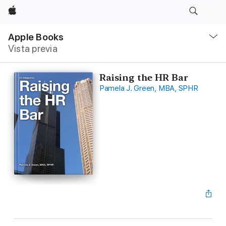
Apple
Navegación
local
Apple Books
-
Vista previa
Abrir
menú
Raising the HR Bar
Pamela J. Green, MBA, SPHR