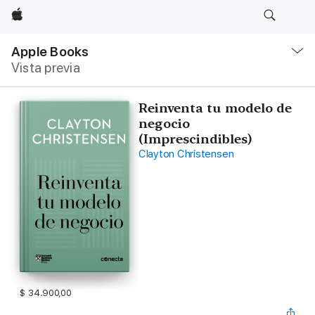
Apple
Navegación
local
Apple Books
-
Vista previa
Abrir
menú
Reinventa tu modelo de
negocio
(Imprescindibles)
Clayton Christensen
$ 34.900,00