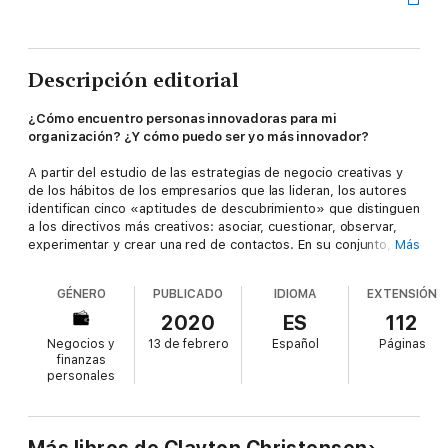
Descripción editorial
¿Cómo encuentro personas innovadoras para mi
organización? ¿Y cómo puedo ser yo más innovador?
A partir del estudio de las estrategias de negocio creativas y
de los hábitos de los empresarios que las lideran, los autores
identifican cinco «aptitudes de descubrimiento» que distinguen
a los directivos más creativos: asociar, cuestionar, observar,
experimentar y crear una red de contactos. En su conjunto,
Más
esas aptitudes constituyen el ADN del innovador. Y la buena
noticia es que, si no has nacido con él, puedes cultivarlo.
GÉNERO
PUBLICADO
IDIOMA
EXTENSIÓN
Para adentrarse en el terreno de lo nuevo, las empresas
2020
ES
112
necesitan una hoja de ruta que se resume en tres pasos
Negocios y
13 de febrero
Español
Páginas
simples: el primero, pensar en la oportunidad de satisfacer a un
finanzas
cliente real; el segundo, fijar cómo la empresa obtendrá
personales
provecho dando respuesta a esa necesidad, y el tercero,
comparar ese modelo con el modelo de negocio existente para
adaptarlo y aprovechar así la oportunidad. Los dos estudios
aquí reunidos muestran cómo el crecimiento transformador
Más libros de Clayton Christensen