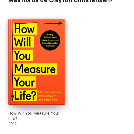
suele ser fruto de innovaciones tecnológicas o de producto
cuando estas van acompañadas de un modelo de negocios
adecuado y eficaz.
Los IMPRESCINDIBLES de Conecta, en colaboración con Harvard
Business Review, permiten acceder a las grandes ideas de los
autores de referencia que inspiran a directivos y profesionales.
Este volumen reúne los textos «Reinventa tu modelo de
negocio», de Mark W. Johnson, Clayton M. Christensen y
Henning Kagermann, y «El ADN de los innovadores», de Jeffrey
H. Dyer, Hal B. Gregersen y Clayton M. Christensen, básicos
para abordar la gestión de la innovación tecnológica en una
economía disruptiva.
How Will You Measure Your
Life?
2012