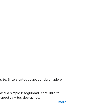
xito
. Si te sientes atrapado, abrumado o
nal o simple inseguridad, este libro te
spectiva y tus decisiones.
more
 de la psicoterapeuta Christina Stein;
ientos y acciones, a convertir lo negativo