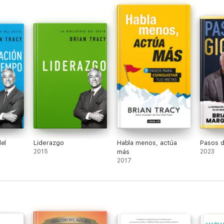
para todo tipo de persona, brian es un
hombre muy inteligente, con muchos
estudios y se nota que sabe lo que está
diciendo y enseñando.
el
Liderazgo
Habla menos, actúa
Pasos d
2015
más
2023
2017