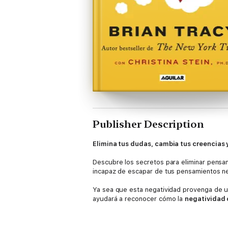
Publisher Description
Elimina tus dudas, cambia tus creencias y
Descubre los secretos para eliminar pensa
incapaz de escapar de tus pensamientos neg
Ya sea que esta negatividad provenga de una
ayudará a reconocer cómo la
negatividad 
Si lo crees, lo creas
está lleno de
consejos
aprenderás a identificar y
superar patrone