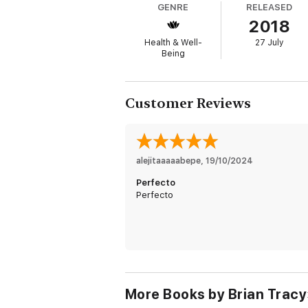
GENRE
RELEASED
en positivo y a aceptar cambios de vida in
2018
"Recomiendo encarecidamente este libro, sin
Health & Well-
27 July
Being
DON M. GREEN, director ejecutivo de la Fun
Customer Reviews
alejitaaaaabepe
, 
19/10/2024
Perfecto
Perfecto
More Books by Brian Tracy