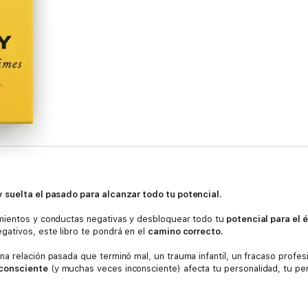
 suelta el pasado para alcanzar todo tu potencial.
mientos y conductas negativas y desbloquear todo tu
potencial para el é
ativos, este libro te pondrá en el
camino correcto.
 relación pasada que terminó mal, un trauma infantil, un fracaso profesio
consciente
(y muchas veces inconsciente) afecta tu personalidad, tu per
 reveladores
del autor bestseller Brian Tracy, junto con el asesoramiento
s
e ideas perjudiciales, a recuperar el control de tus pensamientos, sentim