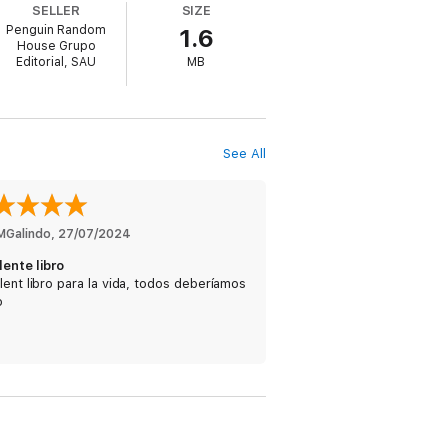
SELLER
SIZE
y
sentirte satisfecho.
Penguin Random
1.6
House Grupo
 llegar allí, sino que llegarás más rápido".
Editorial, SAU
MB
See All
MGalindo
, 
27/07/2024
lente libro
lent libro para la vida, todos deberíamos
o