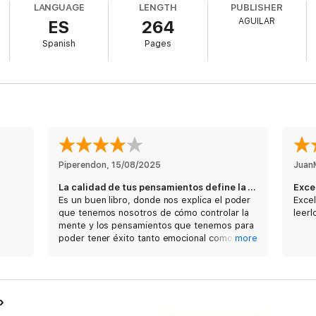
LANGUAGE
LENGTH
PUBLISHER
esperados sin caer en viejos patrones negativos para alcanzar tus metas 
AGUILAR
ES
264
 importar dónde te encuentres en tu camino al éxito. No sólo te ayudará a
Spanish
Pages
dación Napoleon Hill
Piperendon
, 
15/08/2025
Juan
La calidad de tus pensamientos define la calidad de tu vida
Exce
Es un buen libro, donde nos explica el poder
Excel
que tenemos nosotros de cómo controlar la
leerl
mente y los pensamientos que tenemos para
poder tener éxito tanto emocional como
more
físicamente y económicamente, todo está en
nosotros mismos, en el esfuerzo y los
cambios que tenemos que hacer para ser
mejores personas.
No es muy largo el libro y es muy fácil de leer