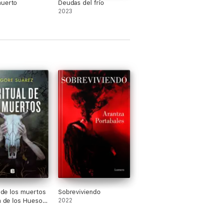
muerto
Deudas del frío
2023
l de los muertos
Sobreviviendo
ía de los Huesos
2022