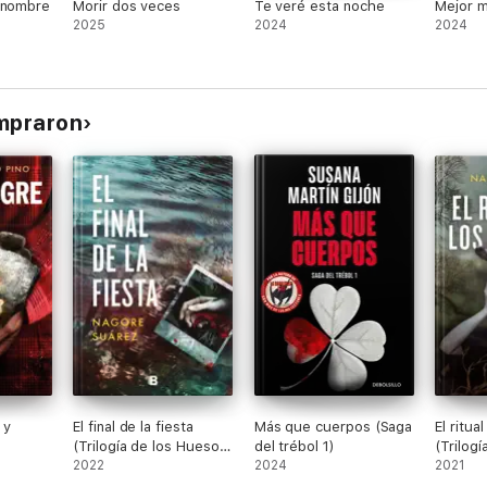
 nombre
Morir dos veces
Te veré esta noche
Mejor 
2025
2024
2024
ompraron
 y
El final de la fiesta
Más que cuerpos (Saga
El ritua
(Trilogía de los Huesos
del trébol 1)
(Trilog
3)
2022
2024
2)
2021