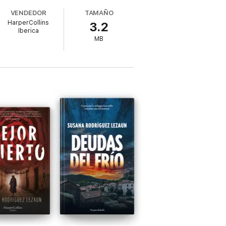
VENDEDOR
TAMAÑO
HarperCollins
3.2
Roncesvalles, en los primeros kilómetros
Iberica
or. En una carrera contrarreloj, David
MB