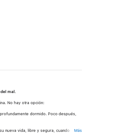
 del mal.
ina. No hay otra opción:
eda profundamente dormido. Poco después,
u nueva vida, libre y segura, cuando
Más
ción marcada por la pasión, el deseo y el