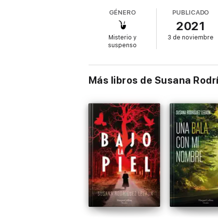
peligro.
GÉNERO
PUBLICADO
2021
Mientras tanto, el inspector Vázquez debe 
del Camino de Santiago. Varios peregrinos ha
Misterio y
3 de noviembre
Vázquez arriesgará su propia vida para atra
suspenso
Más libros de Susana Rod