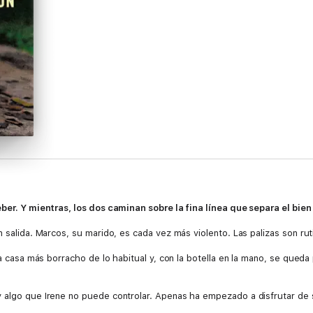
eber. Y mientras, los dos caminan sobre la fina línea que separa el bien
n salida. Marcos, su marido, es cada vez más violento. Las palizas son rut
ga a casa más borracho de lo habitual y, con la botella en la mano, se qu
 algo que Irene no puede controlar. Apenas ha empezado a disfrutar de s
 el inspector David Vázquez, el encargado del caso. Empieza así una rela